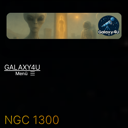
Zum
Inhalt
springen
GALAXY4U
Menü
NGC 1300