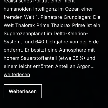
realistisches Porträt einer nicht-
humanoiden Intelligenz im Ozean einer
fremden Welt 1. Planetare Grundlagen: Die
Welt Thalorax Prime Thalorax Prime ist ein
Superozeanplanet im Delta-Kelerion-
System, rund 640 Lichtjahre von der Erde
entfernt. Er besitzt eine Atmosphäre mit
hohem Sauerstoffanteil (etwa 35 %) und
Die
einem leicht erhöhten Anteil an Argon…
Hythe
weiterlesen
Weiterlesen