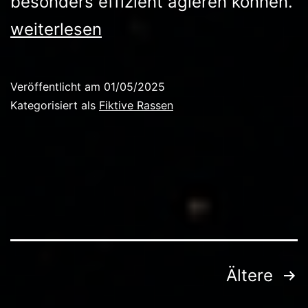
besonders effizient agieren können.
Die
weiterlesen
Veyari
Veröffentlicht am
01/05/2025
Kategorisiert als
Fiktive Rassen
Seitennummerierung
Ältere