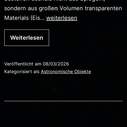
sondern aus großen Volumen transparenten
Das
Materials (Eis…
weiterlesen
Universum
mit
Weiterlesen
Geisterteilchen
beobachten
Veröffentlicht am
08/03/2026
Kategorisiert als
Astronomische Objekte