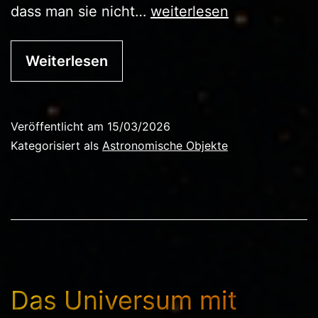
Wie
dass man sie nicht…
weiterlesen
man
ein
Weiterlesen
Schwarzes
Loch
Veröffentlicht am
15/03/2026
findet
Kategorisiert als
Astronomische Objekte
Das Universum mit