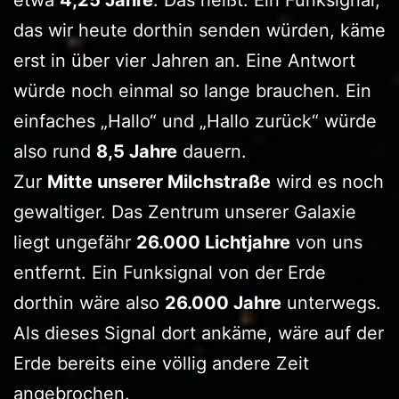
etwa
4,25 Jahre
. Das heißt: Ein Funksignal,
das wir heute dorthin senden würden, käme
erst in über vier Jahren an. Eine Antwort
würde noch einmal so lange brauchen. Ein
einfaches „Hallo“ und „Hallo zurück“ würde
also rund
8,5 Jahre
dauern.
Zur
Mitte unserer Milchstraße
wird es noch
gewaltiger. Das Zentrum unserer Galaxie
liegt ungefähr
26.000 Lichtjahre
von uns
entfernt. Ein Funksignal von der Erde
dorthin wäre also
26.000 Jahre
unterwegs.
Als dieses Signal dort ankäme, wäre auf der
Erde bereits eine völlig andere Zeit
angebrochen.